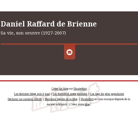
Daniel Raffard de Brienne
Sa vie, son oeuvre (1927-2007)
Créer un blog
sur
Hautetfort
Les derniers blogs mis à jour
|
Les dernières notes publiées
|
Les tags les plus populaires
Déclarer un contenu illicite
|
Mentions légales de ce blog
|
Hautetfort
est une marque déposée de la
société talkSpirit | Créez votre
blog
!