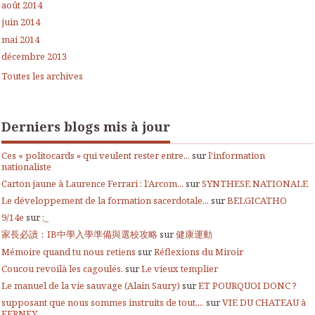
août 2014
juin 2014
mai 2014
décembre 2013
Toutes les archives
Derniers blogs mis à jour
Ces « politocards » qui veulent rester entre...
sur
l'information
nationaliste
Carton jaune à Laurence Ferrari : l’Arcom...
sur
SYNTHESE NATIONALE
Le développement de la formation sacerdotale...
sur
BELGICATHO
9/14e
sur
;_
家長必讀：IB中學入學準備與選校攻略
sur
健康運動
Mémoire quand tu nous retiens
sur
Réflexions du Miroir
Coucou revoilà les cagoulés.
sur
Le vieux templier
Le manuel de la vie sauvage (Alain Saury)
sur
ET POURQUOI DONC ?
supposant que nous sommes instruits de tout,...
sur
VIE DU CHATEAU à
FERNEY