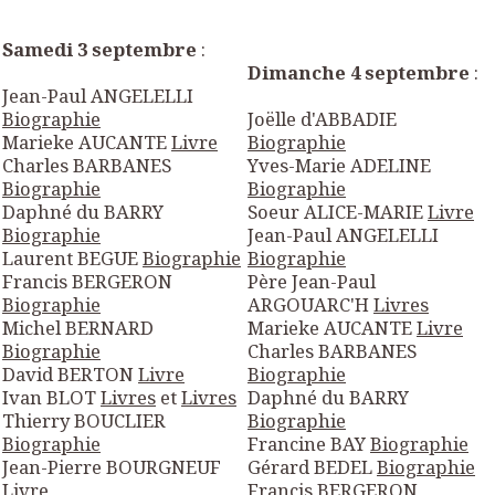
Samedi 3 septembre
:
Dimanche 4 septembre
:
Jean-Paul ANGELELLI
Biographie
Joëlle d'ABBADIE
Marieke AUCANTE
Livre
Biographie
Charles BARBANES
Yves-Marie ADELINE
Biographie
Biographie
Daphné du BARRY
Soeur ALICE-MARIE
Livre
Biographie
Jean-Paul ANGELELLI
Laurent BEGUE
Biographie
Biographie
Francis BERGERON
Père Jean-Paul
Biographie
ARGOUARC'H
Livres
Michel BERNARD
Marieke AUCANTE
Livre
Biographie
Charles BARBANES
David BERTON
Livre
Biographie
Ivan BLOT
Livres
et
Livres
Daphné du BARRY
Thierry BOUCLIER
Biographie
Biographie
Francine BAY
Biographie
Jean-Pierre BOURGNEUF
Gérard BEDEL
Biographie
Livre
Francis BERGERON