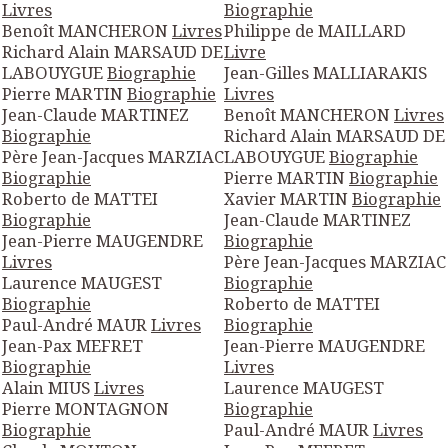
Livres
Biographie
Benoît MANCHERON
Livres
Philippe de MAILLARD
Richard Alain MARSAUD DE
Livre
LABOUYGUE
Biographie
Jean-Gilles MALLIARAKIS
Pierre MARTIN
Biographie
Livres
Jean-Claude MARTINEZ
Benoît MANCHERON
Livres
Biographie
Richard Alain MARSAUD DE
Père Jean-Jacques MARZIAC
LABOUYGUE
Biographie
Biographie
Pierre MARTIN
Biographie
Roberto de MATTEI
Xavier MARTIN
Biographie
Biographie
Jean-Claude MARTINEZ
Jean-Pierre MAUGENDRE
Biographie
Livres
Père Jean-Jacques MARZIAC
Laurence MAUGEST
Biographie
Biographie
Roberto de MATTEI
Paul-André MAUR
Livres
Biographie
Jean-Pax MEFRET
Jean-Pierre MAUGENDRE
Biographie
Livres
Alain MIUS
Livres
Laurence MAUGEST
Pierre MONTAGNON
Biographie
Biographie
Paul-André MAUR
Livres